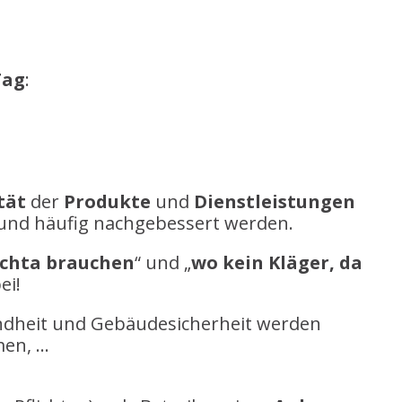
Tag
:
tät
der
Produkte
und
Dienstleistungen
 und häufig nachgebessert werden.
ichta brauchen
“ und „
wo kein Kläger, da
ei!
undheit und Gebäudesicherheit werden
men, …