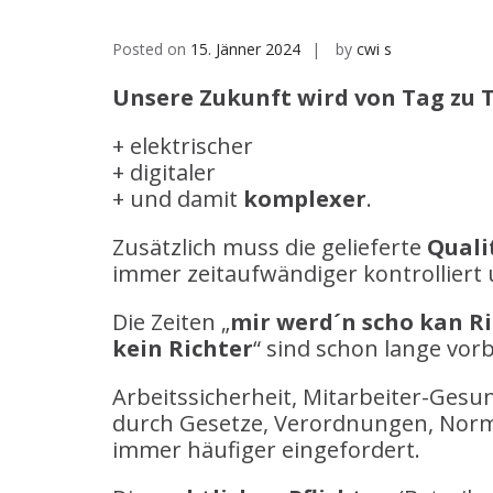
Posted on
15. Jänner 2024
by
cwi s
Unsere Zukunft wird von Tag zu 
+ elektrischer
+ digitaler
+ und damit
komplexer
.
Zusätzlich muss die gelieferte
Quali
immer zeitaufwändiger kontrolliert
Die Zeiten „
mir werd´n scho kan R
kein Richter
“ sind schon lange vorb
Arbeitssicherheit, Mitarbeiter-Ges
durch Gesetze, Verordnungen, Nor
immer häufiger eingefordert.