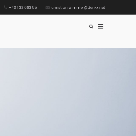
+43 1 32 063 55
christian.wimmer@denkx.net
Erfahrungsberichte
Technik & Recht in verständlich
Primary
Show
Search
Menu
Form
for
Desktop