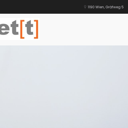
1190 Wien, Gräfweg 5
h
Home
Beiträge
News + Tipps + 