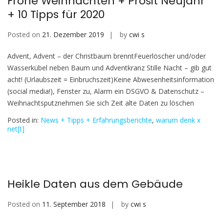
Frohe Weihnachten + Prosit Neujahr
+ 10 Tipps für 2020
Posted on
21. Dezember 2019
by
cwi s
Advent, Advent – der Christbaum brenntFeuerlöscher und/oder
Wasserkübel neben Baum und Adventkranz Stille Nacht – gib gut
acht! (Urlaubszeit = Einbruchszeit)Keine Abwesenheitsinformation
(social media!), Fenster zu, Alarm ein DSGVO & Datenschutz –
Weihnachtsputznehmen Sie sich Zeit alte Daten zu löschen
Posted in:
News + Tipps + Erfahrungsberichte
,
warum denk x
net[t]
Heikle Daten aus dem Gebäude
Posted on
11. September 2018
by
cwi s